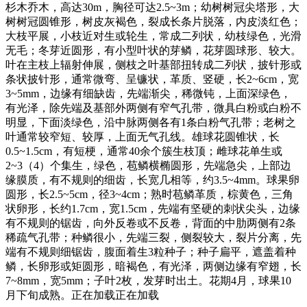
杉木乔木，高达30m，胸径可达2.5~3m；幼树树冠尖塔形，大
树树冠圆锥形，树皮灰褐色，裂成长条片脱落，内皮淡红色；
大枝平展，小枝近对生或轮生，常成二列状，幼枝绿色，光滑
无毛；冬芽近圆形，有小型叶状的芽鳞，花芽圆球形、较大。
叶在主枝上辐射伸展，侧枝之叶基部扭转成二列状，披针形或
条状披针形，通常微弯、呈镰状，革质、竖硬，长2~6cm，宽
3~5mm，边缘有细缺齿，先端渐尖，稀微钝，上面深绿色，
有光泽，除先端及基部外两侧有窄气孔带，微具白粉或白粉不
明显，下面淡绿色，沿中脉两侧各有1条白粉气孔带；老树之
叶通常较窄短、较厚，上面无气孔线。雄球花圆锥状，长
0.5~1.5cm，有短梗，通常40余个簇生枝顶；雌球花单生或
2~3（4）个集生，绿色，苞鳞横椭圆形，先端急尖，上部边
缘膜质，有不规则的细齿，长宽几相等，约3.5~4mm。球果卵
圆形，长2.5~5cm，径3~4cm；熟时苞鳞革质，棕黄色，三角
状卵形，长约1.7cm，宽1.5cm，先端有坚硬的刺状尖头，边缘
有不规则的锯齿，向外反卷或不反卷，背面的中肋两侧有2条
稀疏气孔带；种鳞很小，先端三裂，侧裂较大，裂片分离，先
端有不规则细锯齿，腹面着生3粒种子；种子扁平，遮盖着种
鳞，长卵形或矩圆形，暗褐色，有光泽，两侧边缘有窄翅，长
7~8mm，宽5mm；子叶2枚，发芽时出土。花期4月，球果10
月下旬成熟。正在加载正在加载