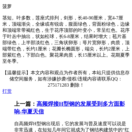
菠萝
茎短。叶多数，莲座式排列，剑形，长40-90厘米，宽4-7厘
米，顶端渐尖，全缘或有锐齿，腹面绿色，背面粉绿色，边缘
和顶端常带褐红色，生于花序顶部的叶变小，常呈红色。花序
于叶丛中抽出，状如松球，长6-8厘米，结果时增大；苞片基
部绿色，上半部淡红色，三角状卵形；萼片宽卵形，肉质，顶
端带红色，长约1厘米；花瓣长椭圆形，端尖，长约2厘米，上
部紫红色，下部白色。聚花果肉质，长15厘米以上。花期夏季
至冬季。
【温馨提示】本文内容和观点为作者所有，本站只提供信息存
储空间服务，如有涉嫌抄袭/侵权/违规内容请联系QQ：
275171283 删除！
打赏
上一篇：
高频焊接H型钢的发展受到多方面影
响-华夏天信
自高频焊H型钢出现后，它的发展与普及速度可以说是
非常迅速，在短短几年间它就成为了钢结构建筑中的“红