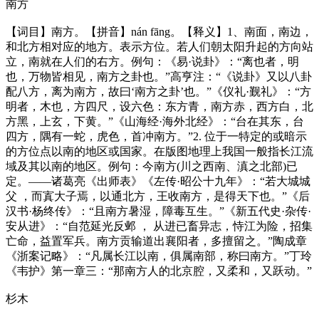
南方
【词目】南方。【拼音】nán fāng。【释义】1、南面，南边，
和北方相对应的地方。表示方位。若人们朝太阳升起的方向站
立，南就在人们的右方。例句：《易·说卦》：“离也者，明
也，万物皆相见，南方之卦也。”高亨注：“《说卦》又以八卦
配八方，离为南方，故曰‘南方之卦’也。”《仪礼·觐礼》：“方
明者，木也，方四尺，设六色：东方青，南方赤，西方白，北
方黑，上玄，下黄。”《山海经·海外北经》：“台在其东，台
四方，隅有一蛇，虎色，首冲南方。”2. 位于一特定的或暗示
的方位点以南的地区或国家。在版图地理上我国一般指长江流
域及其以南的地区。例句：今南方(川之西南、滇之北部)已
定。——诸葛亮《出师表》《左传·昭公十九年》：“若大城城
父 ，而寘大子焉，以通北方，王收南方，是得天下也。”《后
汉书·杨终传》：“且南方暑湿，障毒互生。”《新五代史·杂传·
安从进》：“自范延光反邺 ， 从进已畜异志，恃江为险，招集
亡命，益置军兵。南方贡输道出襄阳者，多擅留之。”陶成章
《浙案记略》：“凡属长江以南，俱属南部，称曰南方。”丁玲
《韦护》第一章三：“那南方人的北京腔，又柔和，又跃动。”
杉木