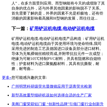
人”，在多方面受到应用。而型钢能有今天的成绩除了其
自身的优点外，还与外界其他因素的影响脱不了关系。
首先需要了解的是，外界的因素不光是积极地，还有些
消极的因素影响着高频和H型钢的发展，而往往这...
下一篇：
矿用铲运机电缆-电动铲运机电缆
矿用铲运机电缆-电动铲运机电缆产品构造：矿用铲运机
电缆-电动铲运机电缆由于其使用环境与使命特殊,我司
采用先进的制造工艺及德国进口设备及部分进口材料。
导体为无氧裸铜丝精绞而成,并附带抗拉元件一次成型；
绝缘为可耐105℃特制PVC材料，并具有阻燃和自熄特
性；护套材料为进口聚氨酯材料，其具有抗撕裂，耐
磨，耐弯曲...
更多»
您可能感兴趣的文章:
广州明慧科研级荧光显微镜应用于沥青荧光检测
新型高效重型细碎机该如何选择合适的生产厂家
美阁门窗荣获铝门窗 “创新性品牌”引领门窗行业创新升