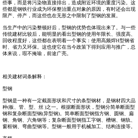
些事，而是将污染物直接排出，造成附近环境的重度污染。这
些都是钢铁行业成为环保整治重点对象的原因，有时还会出现
限产、停产，而这些也在无形之中限制了型钢的发展。
当生产中的污染整顿好后，型钢的优势也体现出来了。与一些
传统建材比较后，能明显的看出型钢的使用年限长、强度高、
回收程度好，这些都在表明着一个事实：使用高频焊H型钢省
时、省力又环保。这也使它在当今政策下得到应用与推广，总
体来说，瑕不掩瑜，前途广亮。
相关建材词条解释：
型钢
型钢是一种有一定截面形状和尺寸的条型钢材，是钢材四大品
种(板、管、型、丝 )之一。根据断面形状，型钢分简单断面型
钢和复杂断面型钢(异型钢)。简单断面型钢指方钢、圆钢、扁
钢、角钢、六角钢等；复杂断面型钢指工字钢、槽钢、钢轨、
窗框钢、弯曲型钢等。型钢一般用于机械加工、结构连接等。