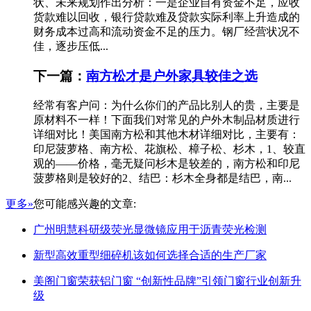
状、未来规划作出分析：一是企业自有资金不足，应收
货款难以回收，银行贷款难及贷款实际利率上升造成的
财务成本过高和流动资金不足的压力。钢厂经营状况不
佳，逐步压低...
下一篇：
南方松才是户外家具较佳之选
经常有客户问：为什么你们的产品比别人的贵，主要是
原材料不一样！下面我们对常见的户外木制品材质进行
详细对比！美国南方松和其他木材详细对比，主要有：
印尼菠萝格、南方松、花旗松、樟子松、杉木，1、较直
观的——价格，毫无疑问杉木是较差的，南方松和印尼
菠萝格则是较好的2、结巴：杉木全身都是结巴，南...
更多»
您可能感兴趣的文章:
广州明慧科研级荧光显微镜应用于沥青荧光检测
新型高效重型细碎机该如何选择合适的生产厂家
美阁门窗荣获铝门窗 “创新性品牌”引领门窗行业创新升
级