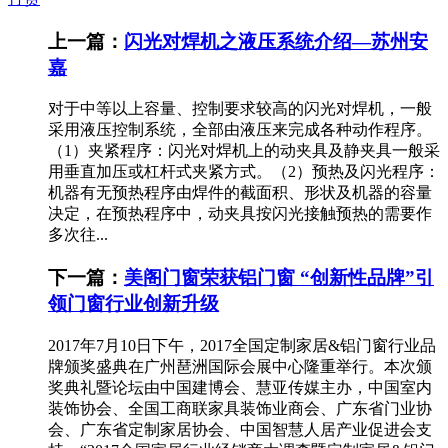
上一篇：
闪光对焊机之液压系统介绍—苏州安
嘉
对于中等以上容量、控制要求较高的闪光对焊机，一般
采用液压控制系统，全部由液压来完成各种动作程序。
（1）夹紧程序：闪光对焊机上的动夹具及静夹具一般采
用垂直加压或杠杆式夹紧方式。（2）预热及闪光程序：
机器有无预热程序由焊件的截面积、形状及机器的容量
决定，在预热程序中，动夹具按闪光接触预热的需要作
多次往...
下一篇：
美阁门窗荣获铝门窗 “创新性品牌”引
领门窗行业创新升级
2017年7月10日下午，2017全国定制家居&铝门窗行业品
牌颁奖盛典在广州琶洲国际会展中心隆重举行。本次颁
奖典礼暨论坛由中国建博会、慧亚传媒主办，中国室内
装饰协会、全国工商联家具装饰业商会、广东省门业协
会、广东省定制家居协会、中国智慧人居产业促进会支