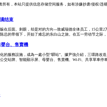
有，本站只提供信息存储空间服务，如有涉嫌抄袭/侵权/违规内容请
满结束
在后面。刺眼，却是对的方向---致威瑞德全体员工，15公里
工在陈总的带领下，开始了难忘的东白山之旅。在五一劳动节之际，
母嬰台、售賣機
化的服務設施，成為一處小型“驛站”。據尹強介紹，三環路改
交站牌、智能顯示屏、母嬰台、售賣機、Wi-Fi、共享單車停車點
级