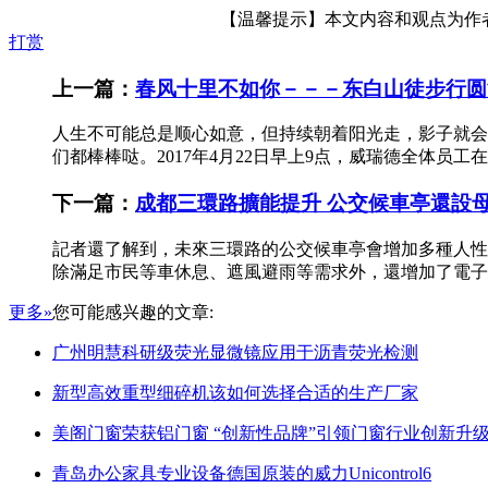
【温馨提示】本文内容和观点为作者所
打赏
上一篇：
春风十里不如你－－－东白山徒步行圆
人生不可能总是顺心如意，但持续朝着阳光走，影子就会躲
们都棒棒哒。2017年4月22日早上9点，威瑞德全体员
下一篇：
成都三環路擴能提升 公交候車亭還設
記者還了解到，未來三環路的公交候車亭會增加多種人性
除滿足市民等車休息、遮風避雨等需求外，還增加了電子公
更多»
您可能感兴趣的文章:
广州明慧科研级荧光显微镜应用于沥青荧光检测
新型高效重型细碎机该如何选择合适的生产厂家
美阁门窗荣获铝门窗 “创新性品牌”引领门窗行业创新升
青岛办公家具专业设备德国原装的威力Unicontrol6