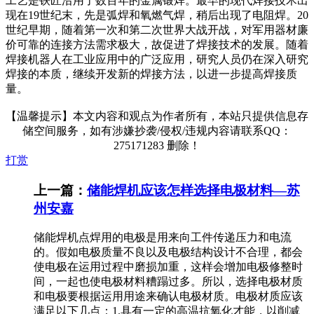
工艺是铁匠沿用了数百年的金属锻焊。最早的现代焊接技术出
现在19世纪末，先是弧焊和氧燃气焊，稍后出现了电阻焊。20
世纪早期，随着第一次和第二次世界大战开战，对军用器材廉
价可靠的连接方法需求极大，故促进了焊接技术的发展。随着
焊接机器人在工业应用中的广泛应用，研究人员仍在深入研究
焊接的本质，继续开发新的焊接方法，以进一步提高焊接质
量。
【温馨提示】本文内容和观点为作者所有，本站只提供信息存
储空间服务，如有涉嫌抄袭/侵权/违规内容请联系QQ：
275171283 删除！
打赏
上一篇：
储能焊机应该怎样选择电极材料—苏
州安嘉
储能焊机点焊用的电极是用来向工件传递压力和电流
的。假如电极质量不良以及电极结构设计不合理，都会
使电极在运用过程中磨损加重，这样会增加电极修整时
间，一起也使电极材料糟蹋过多。所以，选择电极材质
和电极要根据运用用途来确认电极材质。电极材质应该
满足以下几点：1.具有一定的高温抗氧化才能，以削减