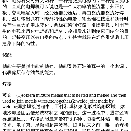
输出电源种类可分为两种，一种是交流电源的；一种是直流电
的。直流的电焊机可以说也是一个大功率的整流器，分正负
极，交流电输入时，经变压器变压后，再由整流器整流冷焊
机，然后输出具有下降外特性的电源，输出端在接通和断开时
会产生巨大的电压变化，两极在瞬间短路时引燃电弧，利用产
生的电弧来熔化电焊条和焊材，冷却后来达到使它们结合的目
的。焊接变压器有自身的特点，外特性就是在焊条引燃后电压
急剧下降的特性。
储能
储能主要是指电能的储存。储能又是石油油藏中的一个名词，
代表储层储存油气的能力。
焊接
英文：(1)soldera mixture me
tals that is heated and melted and then
used to join me
tals,wires,etc.together.(2)welda joint made by
welding焊接焊接过程中，工件和焊料熔化形成熔融区域，熔
池冷却凝固后便形成材料之间的连接。这一过程中，通常还需
要施加压力。焊接的能量来源有很多种，包括气体焰、电弧、
激光、电子束、摩擦和超声波等。19世纪末之前，唯一的焊接