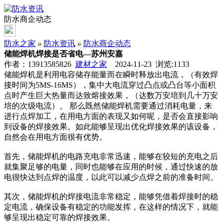
防水商企动态
防水之家
»
防水资讯
»
防水商企动态
储能焊机焊接是否省电—苏州安嘉
作者：13913585826
建材之家
2024-11-23 浏览:
1133
储能焊机是利用电容储存能量而在瞬时释放出电流，（有效焊
接时间为5MS-16MS），集中大电流穿过凸点或凸台等小面积
点时产生巨大热量而达致熔接效果，（达数万安培到几十万安
培的次级电流）。 那么既然储能焊机需要通过消耗电量，来
进行点焊加工，在用电方面的表现又如何呢，是否会直接影响
到设备的焊接效果。如此能够呈现出优化焊接效果的该设备，
自然会在用电方面很有优势。
首先，储能焊机的电路充电非常迅速，能够在较短的充电之后
就集聚足够的电量，同时也能够在应用的时候，通过快速的放
电很快达到点焊的温度，以此可以减少点焊之前的准备时间。
其次，储能焊机的焊接电流非常稳定，能够凭借着焊接时的稳
定电流，确保设备有稳定的功能发挥，在这样的情况下，就能
够呈现出稳定可靠的焊接效果。