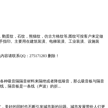
鹅蛋纹，石纹，熊猫纹，仿古方格纹等,图纹可按客户来定做
手指印。主要用在建筑装潢、电梯装潢、工业装潢、设施装
联系QQ：275171283 删除！
各种吸音隔隔音材料来隔绝或者降低噪音，那么吸音板与隔音
，隔音板是一条线（声波）的折...
成长”，美好的同时也不断引发城市新的问题。城市发展带给人们更