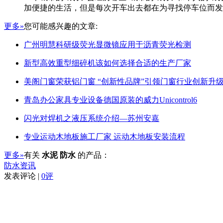
加便捷的生活，但是每次开车出去都在为寻找停车位而发愁
更多»
您可能感兴趣的文章:
广州明慧科研级荧光显微镜应用于沥青荧光检测
新型高效重型细碎机该如何选择合适的生产厂家
美阁门窗荣获铝门窗 “创新性品牌”引领门窗行业创新升
青岛办公家具专业设备德国原装的威力Unicontrol6
闪光对焊机之液压系统介绍—苏州安嘉
专业运动木地板施工厂家 运动木地板安装流程
更多»
有关
水泥 防水
的产品：
防水资讯
发表评论 |
0评