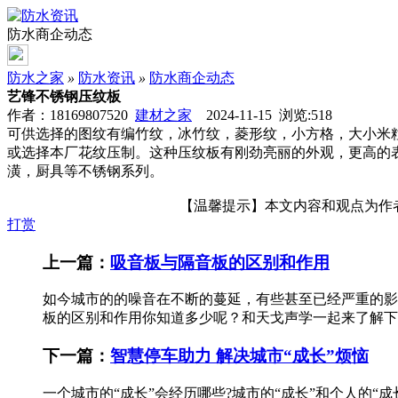
防水商企动态
防水之家
»
防水资讯
»
防水商企动态
艺锋不锈钢压纹板
作者：18169807520
建材之家
2024-11-15 浏览:
518
可供选择的图纹有编竹纹，冰竹纹，菱形纹，小方格，大小米
或选择本厂花纹压制。这种压纹板有刚劲亮丽的外观，更高的
潢，厨具等不锈钢系列。
【温馨提示】本文内容和观点为作者所
打赏
上一篇：
吸音板与隔音板的区别和作用
如今城市的的噪音在不断的蔓延，有些甚至已经严重的影
板的区别和作用你知道多少呢？和天戈声学一起来了解下
下一篇：
智慧停车助力 解决城市“成长”烦恼
一个城市的“成长”会经历哪些?城市的“成长”和个人的