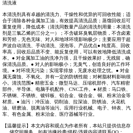
清洗液
本清洗剂具有卓越的清洗力、干燥性和优异的可回收性能；适
合于清除各种金属加工油，有效提高清洗品质；蒸馏回收后可
重复使用，降低成本（清洗同数量产品的清洗剂用量：本清洗
剂是三氯乙烯的三分之一）；不含破坏臭氧层物质，不含卤素
和芳烃，无色无味、对人和地球环境影响极少；主要应用于超
声波自动清洗、手动清洗、浸泡等。产品优点● 纯度高、回收
率高，回收后品质不变、能反复使用，可以有效地降低清洗成
本。● 对金属加工油的洗净力强，且干燥效果好，无残留，确
保清洗品质。● 对人的影响极小；无臭气，创造良好的工作环
境。● 对环境无污染；实现零排放，无废水处理之忧。● 对金
属无腐蚀、不氧化、并有一定的防锈性能；对树脂材料影响很
小。清洗范围● 精密五金：微型马达、压缩机部件、汽车精密
部件、半导体、电脑手机配件、CNC工件。● 材质：马口铁、
不锈钢、不锈铁、镀锌板、铝合金、镍合金、铜、粉末治金等
材质。● 油污：冲压油、切削油、拉深油、防锈油、火花机
油、研磨油、脱离油等油污。应用行业机械、电子、钟表、汽
车、有色金属、粉末治金、医疗器械等行业。
【温馨提示】本文内容和观点为作者所有，本站只提供信息存
储空间服务，如有涉嫌抄袭/侵权/违规内容请联系QQ：