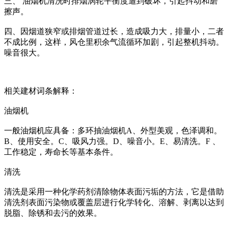
三、 油烟机清洗时排烟涡轮平衡度遭到破坏，引起抖动和磨
擦声。
四、因烟道狭窄或排烟管道过长，造成吸力大，排量小，二者
不成比例，这样，风仓里积余气流循环加剧，引起整机抖动。
噪音很大。
相关建材词条解释：
油烟机
一般油烟机应具备：多环抽油烟机A、外型美观，色泽调和。
B、使用安全。C、吸风力强。D、噪音小。E、易清洗。F 、
工作稳定，寿命长等基本条件。
清洗
清洗是采用一种化学药剂清除物体表面污垢的方法，它是借助
清洗剂表面污染物或覆盖层进行化学转化、溶解、剥离以达到
脱脂、除锈和去污的效果。