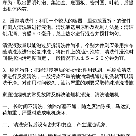
序为：取出照明灯泡、集油盒、底面板、密封圈、叶轮，后提
出机体内芯。
2、浸泡清洗件：利用一个较大的容器，里边放置拆下的部件
再倒入清洗液进行浸泡。清洗液选用原料及配制方法是：清洁
剂几滴、食醋５０毫升，兑上热水进行混合并搅拌均匀。
清洗液数量以能泡过所拆清洗件为准。个别大件则应采用抹布
蘸清洗液进行反复冲洗，将部件上的油污泡软。清洗件浸泡时
间根据油污程度而定，一般情况下以１５－２０分钟为宜。
3、刷洗污件：把经过浸泡后的油污部件用铁刷、毛刷蘸清洗
液进行反复清洗，一般污染不重的抽油烟机通过刷洗就可以清
洗干净。对使用时间较久，油污严重的则要采取特殊清洗措施
家庭油烟机的常见故障及解决油烟机清洗、清洗油烟机
一、 长时间不清洗，油路堵塞不通，随之废油陈积，马达负
荷加重，严重时造成电机烧坏。
二、 清洗安装后没有密封和复位，产生漏油现象。