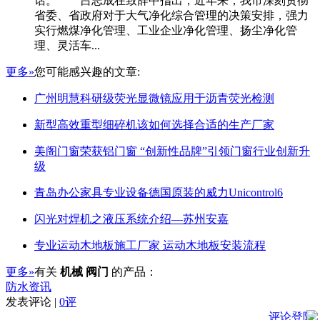
话。 吕志成在致辞中指出，近年来，我市深刻贯彻
省委、省政府对于大气净化综合管理的决策安排，强力
实行燃煤净化管理、工业企业净化管理、扬尘净化管
理、灵活车...
更多»
您可能感兴趣的文章:
广州明慧科研级荧光显微镜应用于沥青荧光检测
新型高效重型细碎机该如何选择合适的生产厂家
美阁门窗荣获铝门窗 “创新性品牌”引领门窗行业创新升
级
青岛办公家具专业设备德国原装的威力Unicontrol6
闪光对焊机之液压系统介绍—苏州安嘉
专业运动木地板施工厂家 运动木地板安装流程
更多»
有关
机械 阀门
的产品：
防水资讯
发表评论 |
0评
评论登陆