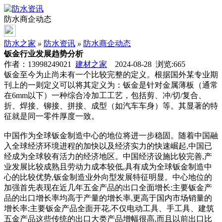
防水商企动态
防水之家
»
防水资讯
»
防水商企动态
钣金行业发展趋势分析
作者：13998249021
建材之家
2024-08-28 浏览:
665
钣金至今为止尚未有一个比较完整的定义。根据国外某专业期
刊上的一则定义可以将其定义为：钣金是针对金属薄板（通常
在6mm以下）一种综合冷加工工艺，包括剪、冲/切/复合、
折、焊接、铆接、拼接、成型（如汽车车身）等。其显著的特
征就是同一零件厚度一致。
中国作为全球钣金制造中心的地位将进一步稳固。随着中国融
入全球经济环境进程的加快以及经济实力的快速崛起,中国已
经成为全球较有活力的经济地区。中国经济设施比较完善,产
业发展比较成熟且劳动力成本较低,具有成为全球钣金制造中
心的比较优势,钣金制造业外向型发展特征明显。中心地位的
加强首先表现在近几年五金产品的出口全面增长:主要钣金产
品的出口增长率均高于产量的增长率,更高于国内市场销量的
增长率;主要钣金产品全面开花,不仅电动工具、手工具、建筑
五金产品这些传统的出口大类产品增幅很高,而且以前出口比