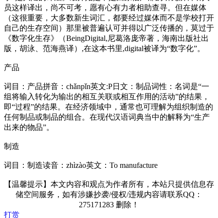
员这样译出，尚不可考，愿有心有力者相助查寻。但在媒体
（这很重要，大多数新生词汇，都要经过媒体而不是学校打开
自己的生存空间）那里被普遍认可并得以广泛传播的，莫过于
《数字化生存》（BeingDigital,尼葛洛庞帝著，海南出版社出
版，胡泳、范海燕译）,在这本书里,digital被译为“数字化”。
产品
词目：产品拼音：chǎnpǐn英文:P日文：制品词性：名词是“一
组将输入转化为输出的相互关联或相互作用的活动”的结果，
即“过程”的结果。在经济领域中，通常也可理解为组织制造的
任何制品或制品的组合。在现代汉语词典当中的解释为“生产
出来的物品”。
制造
词目：制造读音：zhìzào英文：To manufacture
【温馨提示】本文内容和观点为作者所有，本站只提供信息存
储空间服务，如有涉嫌抄袭/侵权/违规内容请联系QQ：
275171283 删除！
打赏