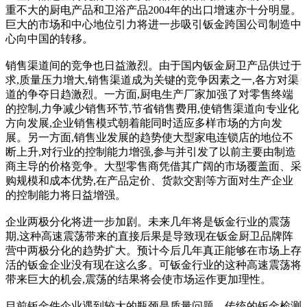
重不大的厨电产品和卫浴产品2004年的出口增速亦十分明显。
巨大的市场和中心地位引力将进一步吸引钣金跨国公司制造中
心向中国的转移。
销售渠道间的竞争也日益激烈。由于国内钣金厨卫产品供过于
求,质量压力增大,销售渠道成为关键的竞争因素之一,各方对渠
道的争夺日趋激烈。一方面,厨电生产厂家加强了对零售终端
的控制,力争减少销售环节,节省销售费用,使销售渠道向专业化
方向发展,企业销售模式朝着能同时适应多样市场的方向发
展。另一方面,销售业发展的趋势使大型家电连锁店的地位不
断上升,对行业的控制能力增强,参与并引发了以前主要由制造
商主导的价格竞争。大型零售商凭借其广阔的市场覆盖面、采
购规模和成本优势,在产品定价、货款交割等方面对生产企业
的控制能力将日益增强。
企业两极分化将进一步加剧。未来几年将是钣金行业的震荡
期,这种高速震荡带来的直接后果是导致现在钣金厨卫品牌阵
营中两极分化的趋势扩大。预计今后几年真正能够在市场上存
活的钣金企业没有现在这么多。可钣金行业的这种高速震荡将
带来巨大的机会,震荡的结果将会使市场运作更加理性。
目前钣金件企业遇到较大的瓶颈是质量问题。传统的钣金检测