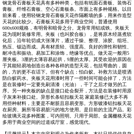
钢龙骨石膏板天花具有多种种类，包括有纸面石膏板、装饰石
膏板、纤维石膏板、空心石膏板条。市面上有多种规格。以目
前来看，使用轻钢龙骨石膏板天花作隔断墙的多，用来作造型
天花的比较少。石膏板天花多用于商业空间，普通使用
600
x600规格，有明骨和暗骨之分。龙骨常用铝或铁。夹板天
花为现时装修常用。夹板（也叫胶合板），是将原木经蒸煮软
化后，沿年轮切成大张薄片，通过干燥、整理、涂胶、组坯、
热压、锯边而成。具有材质轻、强度高、良好的弹性和韧性、
耐冲击和振动。易加工和涂饰，绝缘等优点。做天花一般用5
厘夹板。3厘的太薄容易起拱，9厘的太厚。其受欢迎的原因在
于其能轻易地创造出各种各样的造型天花，包括弯曲的，圆
的，方的更不在话下。但有个缺点：怕白蚁。补救方法是喷洒
防白蚁药水。夹板天花用漆时用了一些时间可能会掉了，方法
是在装修时一定要先刷清漆（光油），干了之后才做另的工
序。另一种夹板的缺点是接口处会裂开，方法是在装修时用原
子灰来补接口处。异形长条铝扣板天花 家庭装修已大多不再
用些种材料，主要是不耐脏且容易变形。方形镀漆铝扣板天花
在厨房、厕所等容易脏污的地方使用。是目前的主流产品。彩
绘玻璃天花多种图案，可内照明。只用于局部。金属栅格天花
多用于商业空间的过道或厅室，感觉现代。
【温馨提示】本文内容和观点为作者所有，本站只提供信息存