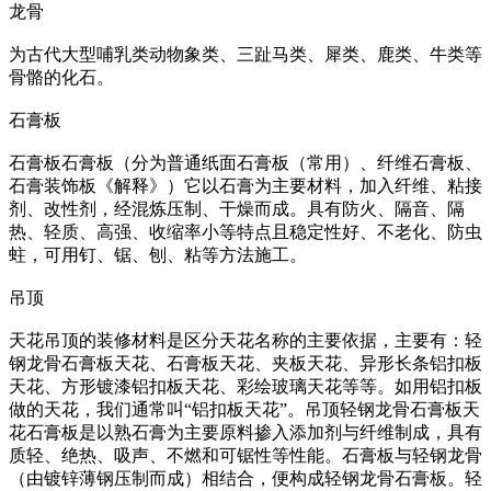
龙骨
为古代大型哺乳类动物象类、三趾马类、犀类、鹿类、牛类等
骨骼的化石。
石膏板
石膏板石膏板（分为普通纸面石膏板（常用）、纤维石膏板、
石膏装饰板《解释》）它以石膏为主要材料，加入纤维、粘接
剂、改性剂，经混炼压制、干燥而成。具有防火、隔音、隔
热、轻质、高强、收缩率小等特点且稳定性好、不老化、防虫
蛀，可用钉、锯、刨、粘等方法施工。
吊顶
天花吊顶的装修材料是区分天花名称的主要依据，主要有：轻
钢龙骨石膏板天花、石膏板天花、夹板天花、异形长条铝扣板
天花、方形镀漆铝扣板天花、彩绘玻璃天花等等。如用铝扣板
做的天花，我们通常叫“铝扣板天花”。吊顶轻钢龙骨石膏板天
花石膏板是以熟石膏为主要原料掺入添加剂与纤维制成，具有
质轻、绝热、吸声、不燃和可锯性等性能。石膏板与轻钢龙骨
（由镀锌薄钢压制而成）相结合，便构成轻钢龙骨石膏板。轻