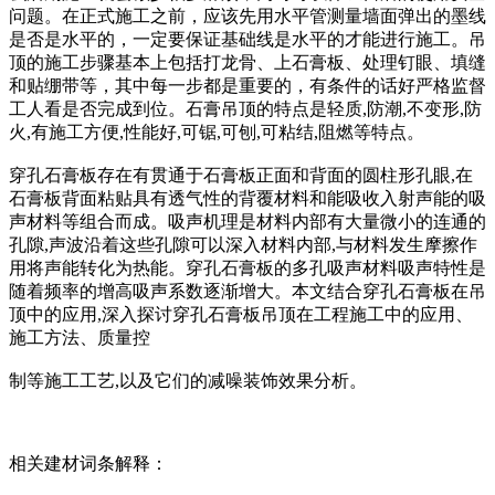
问题。在正式施工之前，应该先用水平管测量墙面弹出的墨线
是否是水平的，一定要保证基础线是水平的才能进行施工。吊
顶的施工步骤基本上包括打龙骨、上石膏板、处理钉眼、填缝
和贴绷带等，其中每一步都是重要的，有条件的话好严格监督
工人看是否完成到位。石膏吊顶的特点是轻质,防潮,不变形,防
火,有施工方便,性能好,可锯,可刨,可粘结,阻燃等特点。
穿孔石膏板存在有贯通于石膏板正面和背面的圆柱形孔眼,在
石膏板背面粘贴具有透气性的背覆材料和能吸收入射声能的吸
声材料等组合而成。吸声机理是材料内部有大量微小的连通的
孔隙,声波沿着这些孔隙可以深入材料内部,与材料发生摩擦作
用将声能转化为热能。穿孔石膏板的多孔吸声材料吸声特性是
随着频率的增高吸声系数逐渐增大。本文结合穿孔石膏板在吊
顶中的应用,深入探讨穿孔石膏板吊顶在工程施工中的应用、
施工方法、质量控
制等施工工艺,以及它们的减噪装饰效果分析。
相关建材词条解释：