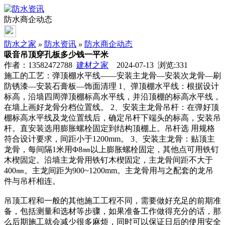
防水商企动态
防水之家
»
防水资讯
»
防水商企动态
吸音吊顶穿孔板多少钱一平米
作者：13582472788
建材之家
2024-07-13 浏览:
331
施工的工艺：弹顶棚水平线——安装主龙骨—安装次龙骨—刷
防锈漆—安装石膏板—饰面清理 1、弹顶棚水平线：根据设计
标高，沿墙四周弹顶棚标高水平线，并沿顶棚的标高水平线，
在墙上画好龙骨分档位置线。 2、安装主龙骨吊杆：在弹好顶
棚标高水平线及龙位置线后，确定吊杆下端头的标高，安装吊
杆。直安装选用膨胀螺栓固定到结构顶棚上。吊杆选 用规格
符合设计要求，间距小于1200mm。 3、安装主龙骨：贴顶主
龙骨，每间隔1米用Φ8㎜以上膨胀螺栓固定，其他点可用铁钉
木楔固定。沿墙主龙骨用铁钉木楔固定，主龙骨间距不大于
400㎜。主龙间距为900~1200mm。主龙骨用与之配套的龙吊
件与吊杆相连。
吊顶工程和一般的其他施工工程不同，需要做好充足的前期准
备，包括测量和选材等步骤，如果准备工作做得充分的话，那
么后期施工就会减少很多麻烦，同时可以保证日后的使用安全