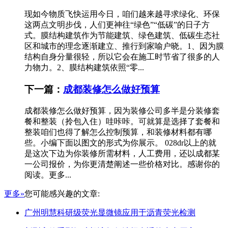
现如今物质飞快运用今日，咱们越来越寻求绿化、环保
这两点文明步伐，人们更神往“绿色”“低碳”的日子方
式。膜结构建筑作为节能建筑、绿色建筑、低碳生态社
区和城市的理念逐渐建立、推行到家喻户晓。1、因为膜
结构自身分量很轻，所以它会在施工时节省了很多的人
力物力。2、膜结构建筑依照“零...
下一篇：
成都装修怎么做好预算
成都装修怎么做好预算，因为装修公司多半是分装修套
餐和整装（拎包入住）哇咔咔。可就算是选择了套餐和
整装咱们也得了解怎么控制预算，和装修材料都有哪
些。小编下面以图文的形式为你展示。 028dr以上的就
是这次下边为你装修所需材料，人工费用，还以成都某
一公司报价，为你更清楚阐述一些价格对比。感谢你的
阅读。更多...
更多»
您可能感兴趣的文章:
广州明慧科研级荧光显微镜应用于沥青荧光检测