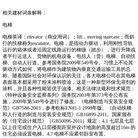
相关建材词条解释：
电梯
电梯英译：elevator（商业用词）；lift，moving staircase；而斜
行的扶梯称为escalator。电梯，是指动力驱动，利用刚性导轨
运行的箱体或者沿固定线路运行的梯级（踏步），进行升降或
者平行运送人、货物的机电设备，包括人（货）电梯、自动扶
梯、自动人行道。参考国务院2009年549号令。习惯上不论其
驱动方式如何，将电梯作为建筑物内垂直交通运输工具的总
称。随着国际社会对环保认识的关注，各大电梯公司在其电梯
表面基本都采用了粉末涂料喷涂，这是一种新型环保无溶剂的
涂料，并且各种性能皆优于油漆。相关法律法规和技术规范：
《特种设备安全监察条列》国务院2003年第373号令公布实
施，2009年第549号令进行了修改。《电梯制造与安装安全规
范》GB7588-2003，参考欧标EN81-1 1998年版。《自动扶梯
和人行道的制造与安装安全规范》GB16899-2011。国家颁布
的《住宅设计规范》（GB50096-2011）规定：4.1 七层及七层
以上住宅或住户入口层楼面距室外设计地面的高度超过16m 的
住宅必须设置电梯。4.7 电梯不应紧邻卧室布置。