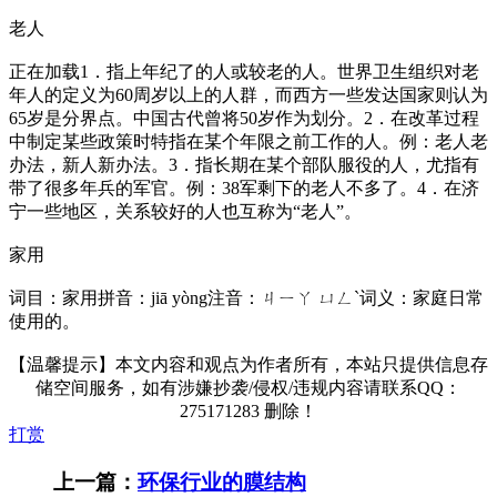
老人
正在加载1．指上年纪了的人或较老的人。世界卫生组织对老
年人的定义为60周岁以上的人群，而西方一些发达国家则认为
65岁是分界点。中国古代曾将50岁作为划分。2．在改革过程
中制定某些政策时特指在某个年限之前工作的人。例：老人老
办法，新人新办法。3．指长期在某个部队服役的人，尤指有
带了很多年兵的军官。例：38军剩下的老人不多了。4．在济
宁一些地区，关系较好的人也互称为“老人”。
家用
词目：家用拼音：jiā yòng注音：ㄐㄧㄚ ㄩㄥˋ词义：家庭日常
使用的。
【温馨提示】本文内容和观点为作者所有，本站只提供信息存
储空间服务，如有涉嫌抄袭/侵权/违规内容请联系QQ：
275171283 删除！
打赏
上一篇：
环保行业的膜结构