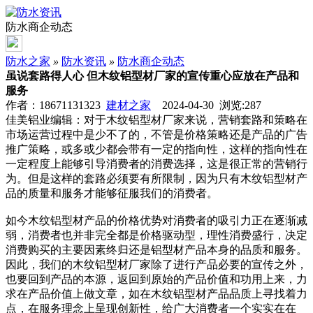
防水商企动态
防水之家
»
防水资讯
»
防水商企动态
虽说套路得人心 但木纹铝型材厂家的宣传重心应放在产品和
服务
作者：18671131323
建材之家
2024-04-30 浏览:
287
佳美铝业编辑：对于木纹铝型材厂家来说，营销套路和策略在
市场运营过程中是少不了的，不管是价格策略还是产品的广告
推广策略，或多或少都会带有一定的指向性，这样的指向性在
一定程度上能够引导消费者的消费选择，这是很正常的营销行
为。但是这样的套路必须要有所限制，因为只有木纹铝型材产
品的质量和服务才能够征服我们的消费者。
如今木纹铝型材产品的价格优势对消费者的吸引力正在逐渐减
弱，消费者也并非完全都是价格驱动型，理性消费盛行，决定
消费购买的主要因素终归还是铝型材产品本身的品质和服务。
因此，我们的木纹铝型材厂家除了进行产品必要的宣传之外，
也要回到产品的本源，返回到原始的产品价值和功用上来，力
求在产品价值上做文章，如在木纹铝型材产品品质上寻找着力
点，在服务理念上呈现创新性，给广大消费者一个实实在在