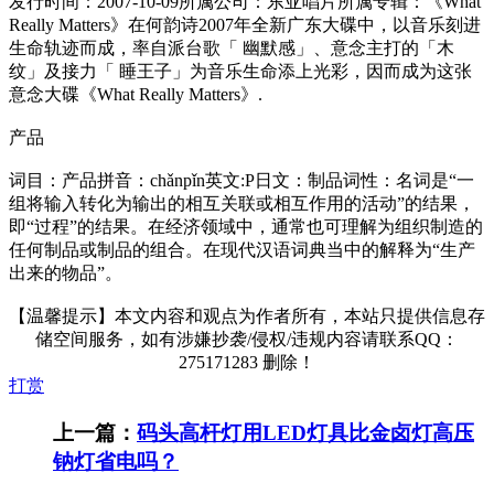
发行时间：2007-10-09所属公司：东亚唱片所属专辑：《What
Really Matters》在何韵诗2007年全新广东大碟中，以音乐刻进
生命轨迹而成，率自派台歌「 幽默感」、意念主打的「木
纹」及接力「 睡王子」为音乐生命添上光彩，因而成为这张
意念大碟《What Really Matters》.
产品
词目：产品拼音：chǎnpǐn英文:P日文：制品词性：名词是“一
组将输入转化为输出的相互关联或相互作用的活动”的结果，
即“过程”的结果。在经济领域中，通常也可理解为组织制造的
任何制品或制品的组合。在现代汉语词典当中的解释为“生产
出来的物品”。
【温馨提示】本文内容和观点为作者所有，本站只提供信息存
储空间服务，如有涉嫌抄袭/侵权/违规内容请联系QQ：
275171283 删除！
打赏
上一篇：
码头高杆灯用LED灯具比金卤灯高压
钠灯省电吗？