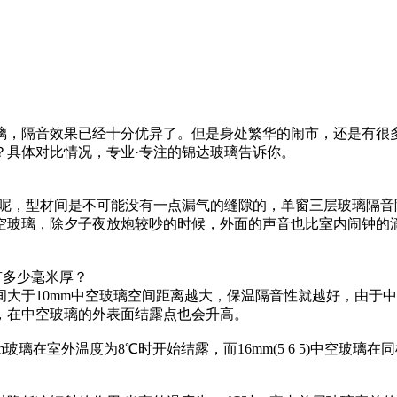
璃，隔音效果已经十分优异了。但是身处繁华的闹市，还是有很
？具体对比情况，专业·专注的锦达玻璃告诉你。
。为什么要三层呢，型材间是不可能没有一点漏气的缝隙的，单窗三层玻
空玻璃，除夕子夜放炮较吵的时候，外面的声音也比室内闹钟的
有多少毫米厚？
间大于10mm中空玻璃空间距离越大，保温隔音性就越好，由于
，在中空玻璃的外表面结露点也会升高。
璃在室外温度为8℃时开始结露，而16mm(5 6 5)中空玻璃在同样条