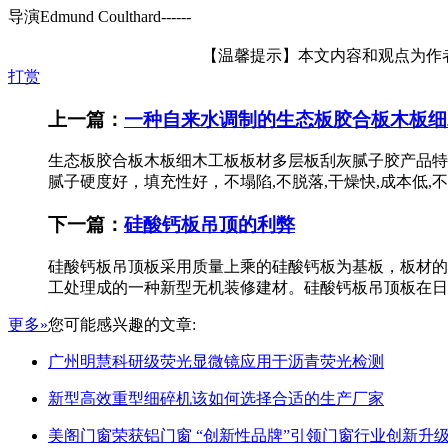
导演Edmund Coulthard------
【温馨提示】本文内容和观点为作者所
打赏
上一篇：
一种自来水调制的生态板胶合板木板细
生态板胶合板木板细木工板板材多层板刮灰腻子胶产品特
腻子硬度好，填充性好，不塌陷,不脱落,干燥快,成本低,不开
下一篇：
硅酸钙板吊顶的利弊
硅酸钙板吊顶板采用质量上乘的硅酸钙板为基板，板材的
工处理成的一种新型无机装修建材。硅酸钙板吊顶板在日
更多»
您可能感兴趣的文章:
广州明慧科研级荧光显微镜应用于沥青荧光检测
新型高效重型细碎机该如何选择合适的生产厂家
美阁门窗荣获铝门窗 “创新性品牌”引领门窗行业创新升