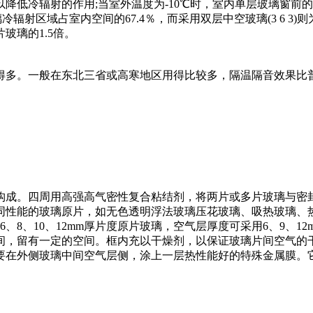
低冷辐射的作用;当室外温度为-10℃时，室内单层玻璃窗前的温
冷辐射区域占室内空间的67.4％，而采用双层中空玻璃(3 6 3
玻璃的1.5倍。
得多。一般在东北三省或高寒地区用得比较多，隔温隔音效果比
构成。四周用高强高气密性复合粘结剂，将两片或多片玻璃与密
同性能的玻璃原片，如无色透明浮法玻璃压花玻璃、吸热玻璃、
、8、10、12mm厚片度原片玻璃，空气层厚度可采用6、9、1
间，留有一定的空间。框内充以干燥剂，以保证玻璃片间空气的干
要在外侧玻璃中间空气层侧，涂上一层热性能好的特殊金属膜。