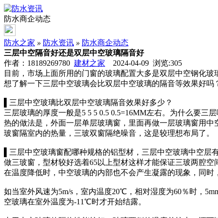
防水商企动态
防水之家
»
防水资讯
»
防水商企动态
三层中空隔音好还是双层中空玻璃隔音好
作者：18189269780
建材之家
2024-04-09 浏览:
305
目前，市场上面所用的门窗的玻璃配置大多是双层中空钢化玻
想了解一下三层中空玻璃会比双层中空玻璃的隔音等效果好吗
▌三层中空玻璃比双层中空玻璃隔音效果好多少？
三层玻璃的厚度一般是5 5 5 0.5 0.5=16MM左右
热的做法是，外面一层单层玻璃窗，里面再做一层玻璃窗用中
玻窗隔室内的热量，三玻双窗隔绝噪音，这是较理想布局了。
▌三层中空玻璃窗配哪种规格的铝型材，三层中空玻璃中空层
做三玻窗，型材较好选着65以上型材这样才能保证三玻两腔空
在温度降低时，中空玻璃的内部也不会产生凝露的现象，同时
如当室外风速为5m/s，室内温度20℃，相对湿度为60％时，5mm玻
空玻璃在室外温度为-11℃时才开始结露。