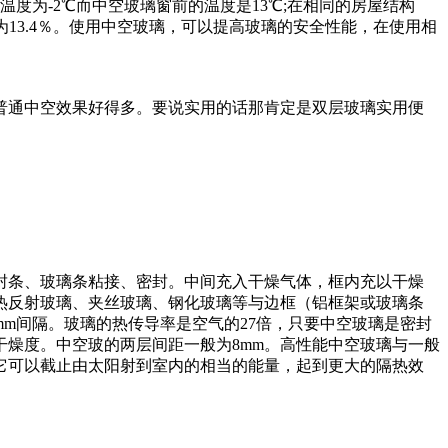
度为-2℃而中空玻璃窗前的温度是13℃;在相同的房屋结构
)则为13.4％。使用中空玻璃，可以提高玻璃的安全性能，在使用相
普通中空效果好得多。要说实用的话那肯定是双层玻璃实用便
封条、玻璃条粘接、密封。中间充入干燥气体，框内充以干燥
热反射玻璃、夹丝玻璃、钢化玻璃等与边框（铝框架或玻璃条
2mm间隔。玻璃的热传导率是空气的27倍，只要中空玻璃是密封
燥度。中空玻的两层间距一般为8mm。高性能中空玻璃与一般
它可以截止由太阳射到室内的相当的能量，起到更大的隔热效