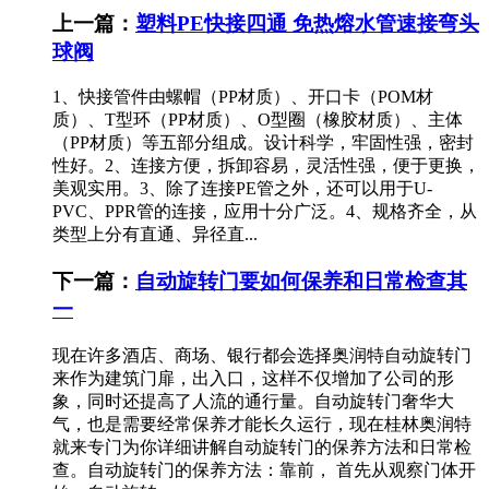
上一篇：
塑料PE快接四通 免热熔水管速接弯头
球阀
1、快接管件由螺帽（PP材质）、开口卡（POM材
质）、T型环（PP材质）、O型圈（橡胶材质）、主体
（PP材质）等五部分组成。设计科学，牢固性强，密封
性好。2、连接方便，拆卸容易，灵活性强，便于更换，
美观实用。3、除了连接PE管之外，还可以用于U-
PVC、PPR管的连接，应用十分广泛。4、规格齐全，从
类型上分有直通、异径直...
下一篇：
自动旋转门要如何保养和日常检查其
一
现在许多酒店、商场、银行都会选择奥润特自动旋转门
来作为建筑门扉，出入口，这样不仅增加了公司的形
象，同时还提高了人流的通行量。自动旋转门奢华大
气，也是需要经常保养才能长久运行，现在桂林奥润特
就来专门为你详细讲解自动旋转门的保养方法和日常检
查。自动旋转门的保养方法：靠前， 首先从观察门体开