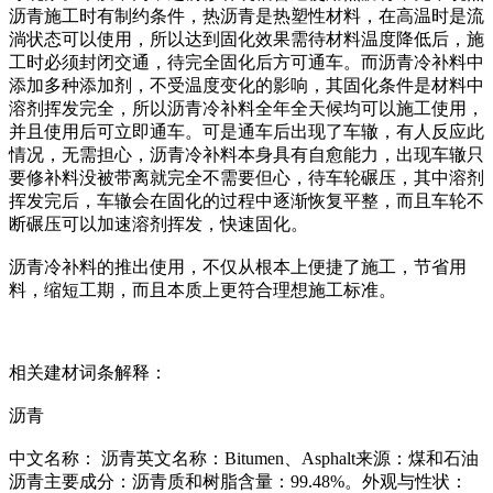
沥青施工时有制约条件，热沥青是热塑性材料，在高温时是流
淌状态可以使用，所以达到固化效果需待材料温度降低后，施
工时必须封闭交通，待完全固化后方可通车。而沥青冷补料中
添加多种添加剂，不受温度变化的影响，其固化条件是材料中
溶剂挥发完全，所以沥青冷补料全年全天候均可以施工使用，
并且使用后可立即通车。可是通车后出现了车辙，有人反应此
情况，无需担心，沥青冷补料本身具有自愈能力，出现车辙只
要修补料没被带离就完全不需要但心，待车轮碾压，其中溶剂
挥发完后，车辙会在固化的过程中逐渐恢复平整，而且车轮不
断碾压可以加速溶剂挥发，快速固化。
沥青冷补料的推出使用，不仅从根本上便捷了施工，节省用
料，缩短工期，而且本质上更符合理想施工标准。
相关建材词条解释：
沥青
中文名称： 沥青英文名称：Bitumen、Asphalt来源：煤和石油
沥青主要成分：沥青质和树脂含量：99.48%。外观与性状：