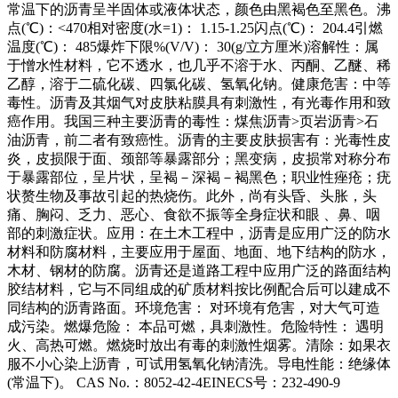
常温下的沥青呈半固体或液体状态，颜色由黑褐色至黑色。沸
点(℃)：<470相对密度(水=1)： 1.15-1.25闪点(℃)： 204.4引燃
温度(℃)： 485爆炸下限%(V/V)： 30(g/立方厘米)溶解性：属
于憎水性材料，它不透水，也几乎不溶于水、丙酮、乙醚、稀
乙醇，溶于二硫化碳、四氯化碳、氢氧化钠。健康危害：中等
毒性。沥青及其烟气对皮肤粘膜具有刺激性，有光毒作用和致
癌作用。我国三种主要沥青的毒性：煤焦沥青>页岩沥青>石
油沥青，前二者有致癌性。沥青的主要皮肤损害有：光毒性皮
炎，皮损限于面、颈部等暴露部分；黑变病，皮损常对称分布
于暴露部位，呈片状，呈褐－深褐－褐黑色；职业性痤疮；疣
状赘生物及事故引起的热烧伤。此外，尚有头昏、头胀，头
痛、胸闷、乏力、恶心、食欲不振等全身症状和眼 、鼻、咽
部的刺激症状。应用：在土木工程中，沥青是应用广泛的防水
材料和防腐材料，主要应用于屋面、地面、地下结构的防水，
木材、钢材的防腐。沥青还是道路工程中应用广泛的路面结构
胶结材料，它与不同组成的矿质材料按比例配合后可以建成不
同结构的沥青路面。环境危害： 对环境有危害，对大气可造
成污染。燃爆危险： 本品可燃，具刺激性。危险特性： 遇明
火、高热可燃。燃烧时放出有毒的刺激性烟雾。清除：如果衣
服不小心染上沥青，可试用氢氧化钠清洗。导电性能：绝缘体
(常温下)。 CAS No.：8052-42-4EINECS号：232-490-9