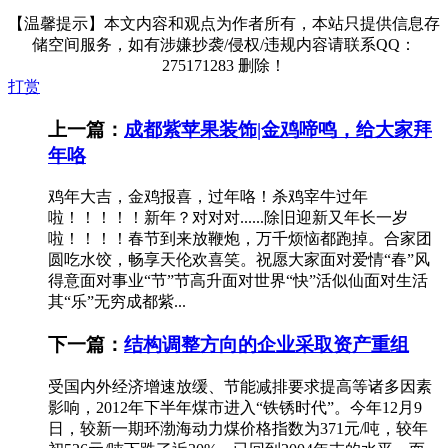
【温馨提示】本文内容和观点为作者所有，本站只提供信息存
储空间服务，如有涉嫌抄袭/侵权/违规内容请联系QQ：
275171283 删除！
打赏
上一篇：
成都紫苹果装饰|金鸡啼鸣，给大家拜
年咯
鸡年大吉，金鸡报喜，过年咯！杀鸡宰牛过年
啦！！！！！新年？对对对......除旧迎新又年长一岁
啦！！！！春节到来放鞭炮，万千烦恼都跑掉。合家团
圆吃水饺，畅享天伦欢喜笑。祝愿大家面对爱情“春”风
得意面对事业“节”节高升面对世界“快”活似仙面对生活
其“乐”无穷成都紫...
下一篇：
结构调整方向的企业采取资产重组
受国内外经济增速放缓、节能减排要求提高等诸多因素
影响，2012年下半年煤市进入“铁锈时代”。今年12月9
日，较新一期环渤海动力煤价格指数为371元/吨，较年