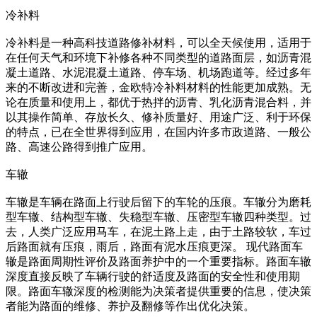
冷补料
冷补料是一种高科技道路修补材料，可以全天候使用，适用于
在任何天气和环境下补修各种不同类型的道路面层，如沥青混
凝土道路、水泥混凝土道路、停车场、机场跑道等。经过多年
来的不断改进和完善，金欧特冷补料材料的性能更加成熟。无
论在质量和使用上，都优于热拌的沥青、乳化沥青混合料，并
以其操作简单、存放长久、修补质量好、用途广泛、利于环保
的特点，已在全世界得到应用，在国内许多市政道路、一般公
路、高速公路得到推广应用。
车辙
车辙是车辆在路面上行驶后留下的车轮的压痕。车辙分为磨耗
型车辙、结构型车辙、失稳型车辙、压密型车辙四种类型。过
去，人类广泛应用马车，在泥土路上走，由于土路较软，车过
后路面就有压痕，雨后，路面有泥水压痕更深。 现代路面车
辙是路面周期性评价及路面养护中的一个重要指标。路面车辙
深度直接反映了车辆行驶的舒适度及路面的安全性和使用期
限。路面车辙深度的检测能为决策者提供重要的信息，使决策
者能为路面的维修、养护及翻修等作出优化决策。