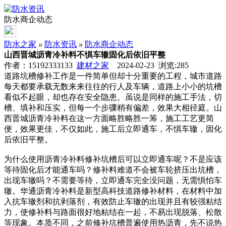
防水商企动态
防水之家
»
防水资讯
»
防水商企动态
山西晋城沥青冷补料不惧车辙固化后依旧平整
作者：15192333133
建材之家
2024-02-23 浏览:
285
道路坑槽修补工作是一件简单但却十分重要的工程，城市道路
每天都要承载无数来来往往的行人及车辆，道路上小小的坑槽
看似不起眼，却也存在安全隐患。虽说是同样的施工手法，切
槽、填补和压实，但每一个步骤稍有偏差，效果大相径庭。山
西晋城沥青冷补料在这一方面略胜略胜一筹，施工工艺更简
便，效果更佳，不仅如此，施工后立即通车，不惧车辙，固化
后依旧平整。
为什么使用沥青冷补料修补坑槽后可以立即通车呢？不是应该
等待固化后才能通车吗？修补料难道不会被车轮挤压出坑槽，
出现车辙吗？不需要等待，立即通车完全没问题，无需惧怕车
辙。华通沥青冷补料是新型高科技道路修补材料，在材料中加
入抗车辙剂和抗剥落剂，有效防止车辙的出现并且有较强粘结
力，使修补料与路面很好地粘结在一起，不易出现脱落、松散
等现象。本质不同，之前修补坑槽普遍使用热沥青，先不说热