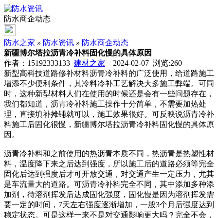
防水商企动态
防水之家
»
防水资讯
»
防水商企动态
新疆博尔塔拉沥青冷补料固化慢的具体原因
作者：15192333133
建材之家
2024-02-07 浏览:
260
新型高科技道路修补材料沥青冷补料的广泛使用，给道路施工
增添不少便利条件，其冷料冷补工艺解决大多施工弊端。可同
时，这种新型材料人们在使用的时候还是会有一些问题存在，
我们都知道，沥青冷补料施工操作十分简单，不需要加热处
理，直接填补摊铺就可以，施工效果很好。可反映说沥青冷补
料施工后固化很慢，新疆博尔塔拉沥青冷补料固化慢的具体原
因。
沥青冷补料和之前使用的热沥青本质不同，热沥青是热塑性材
料，温度降下来之后达到强度，所以施工后的道路必须等完全
固化后达到强度后才可开放交通，对交通产生一定压力，尤其
是车流量大的道路。可沥青冷补料完全不同，其中添加多种添
加剂，待溶剂挥发后达成固化强度，固化慢是因为溶剂挥发需
要一定的时间，7天左右强度逐渐增加，一般3个月后强度达到
稳定状态。可是这样一来不是对交通影响更大吗？完全不会，