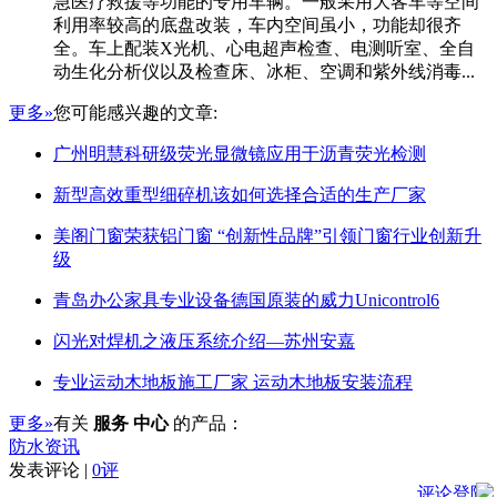
急医疗救援等功能的专用车辆。一般采用大客车等空间
利用率较高的底盘改装，车内空间虽小，功能却很齐
全。车上配装X光机、心电超声检查、电测听室、全自
动生化分析仪以及检查床、冰柜、空调和紫外线消毒...
更多»
您可能感兴趣的文章:
广州明慧科研级荧光显微镜应用于沥青荧光检测
新型高效重型细碎机该如何选择合适的生产厂家
美阁门窗荣获铝门窗 “创新性品牌”引领门窗行业创新升
级
青岛办公家具专业设备德国原装的威力Unicontrol6
闪光对焊机之液压系统介绍—苏州安嘉
专业运动木地板施工厂家 运动木地板安装流程
更多»
有关
服务 中心
的产品：
防水资讯
发表评论 |
0评
评论登陆