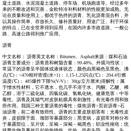
凝土道路、水泥混凝土道路、停车场、机场跑道等。经过多年
来的不断改进和完善，金欧特冷补料材料的性能更加成熟。无
论在质量和使用上，都优于热拌的沥青、乳化沥青混合料，并
以其操作简单、存放长久、修补质量好、用途广泛、利于环保
的特点，已在全世界得到应用，在国内许多市政道路、一般公
路、高速公路得到推广应用。
沥青
中文名称： 沥青英文名称：Bitumen、Asphalt来源：煤和石油
沥青主要成分：沥青质和树脂含量：99.48%。外观与性状：
常温下的沥青呈半固体或液体状态，颜色由黑褐色至黑色。沸
点(℃)：<470相对密度(水=1)： 1.15-1.25闪点(℃)： 204.4引燃
温度(℃)： 485爆炸下限%(V/V)： 30(g/立方厘米)溶解性：属
于憎水性材料，它不透水，也几乎不溶于水、丙酮、乙醚、稀
乙醇，溶于二硫化碳、四氯化碳、氢氧化钠。健康危害：中等
毒性。沥青及其烟气对皮肤粘膜具有刺激性，有光毒作用和致
癌作用。我国三种主要沥青的毒性：煤焦沥青>页岩沥青>石
油沥青，前二者有致癌性。沥青的主要皮肤损害有：光毒性皮
炎，皮损限于面、颈部等暴露部分；黑变病，皮损常对称分布
于暴露部位，呈片状，呈褐－深褐－褐黑色；职业性痤疮；疣
状赘生物及事故引起的热烧伤。此外，尚有头昏、头胀，头