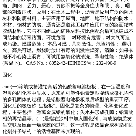
痛、胸闷、乏力、恶心、食欲不振等全身症状和眼 、鼻、咽
部的刺激症状。应用：在土木工程中，沥青是应用广泛的防水
材料和防腐材料，主要应用于屋面、地面、地下结构的防水，
木材、钢材的防腐。沥青还是道路工程中应用广泛的路面结构
胶结材料，它与不同组成的矿质材料按比例配合后可以建成不
同结构的沥青路面。环境危害： 对环境有危害，对大气可造
成污染。燃爆危险： 本品可燃，具刺激性。危险特性： 遇明
火、高热可燃。燃烧时放出有毒的刺激性烟雾。清除：如果衣
服不小心染上沥青，可试用氢氧化钠清洗。导电性能：绝缘体
(常温下)。 CAS No.：8052-42-4EINECS号：232-490-9
固化
cure(一)涂填或挤灌铅膏后的铅酸蓄电池极板，在一定温度和
湿度的固化室中失水，原来的可塑性铅膏定型凝结成微孔均匀
的多孔固体的过程，是铅酸蓄电池极板最后成型的重要工序。
固化后的极板称“生极板”。固化是复杂的物理、化学变化过
程，主要包括：游离金属铅的氧化；失水并形成孔隙；铅膏物
相的再结晶等。(二)是指在涂料中加入固化剂，与成膜物质发
生交联反应而干燥成膜的过程。这一过程是依靠合成树脂和固
化剂分子结构上的活性基团来实现的。