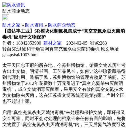
防水商企动态
防水之家
»
防水资讯
»
防水商企动态
【盛达丰工业】SR模块化制氮机集成于“真空充氮杀虫灭菌消
毒机”应用于文物保护
作者：18842853980
建材之家
2024-02-05 浏览:
263
转自SR过滤和干燥官网真空充氮杀虫灭菌消毒机 原文地址
gas-psi/al/1003.html
太平天国忠王府的所在地，今苏州博物馆，馆藏文物以历年考
古出土文物、明清书画、工艺品见长，如何让这些珍贵藏品得
到合理利用、造福于民，苏州博物馆的管理者动足了脑筋。苏
州博物馆于2012年花费数十万元引进了“真空充氮杀虫灭菌消
毒机”，成立文物消毒灭菌室，采用安全有效的真空充氮技术
为文物除虫灭菌，这在江苏省文博系统还是第yi家，当时全国
也不超过十家。
启用“真空充氮杀虫灭菌消毒机”来处理和保护文物，即环保又
安全可靠，同时不会对处理的档案带来任何有害的影响，先将
文物置于“真空充氮杀虫灭菌消毒机”内，三天后氮气浓度可达