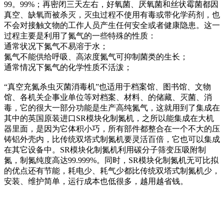
99。99%；再密闭三天左右，好氧菌、厌氧菌和丝状霉菌都因
真空、缺氧而被杀灭，灭虫过程不使用有毒或带化学药剂，也
不会对接触文物的工作人员产生任何安全或者健康隐患。这一
过程主要是利用了氮气的一些特殊的性质：
通常状况下氮气不易溶于水；
氮气不能供给呼吸、高浓度氮气可抑制菌类的生长；
通常情况下氮气的化学性质不活泼；
“真空充氮杀虫灭菌消毒机”也适用于档案馆、图书馆、文物
馆、各机关企事业单位等对档案、材料、的储藏、灭菌、消
毒，它的很大一部分功能是生产高纯氮气，这就用到了集成在
其中的英国原装进口SR模块化制氮机，之所以能集成在大机
器里面，是因为它体积小巧，所有部件都整合在一个不大的压
铸铝外壳内，比传统双塔式制氮机要灵活百倍，它也可以集成
在其它设备中。SR模块化制氮机利用碳分子筛变压吸附制
氮，制氮纯度高达99.999%。同时，SR模块化制氮机无可比拟
的优点还有节能，耗电少、耗气少都比传统双塔式制氮机少，
安装、维护简单，运行成本也低很多，越用越省钱。