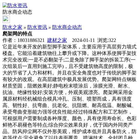
防水商企动态
防水之家
»
防水资讯
»
防水商企动态
爬架网的特点
作者：18031886321
建材之家
2024-01-11 浏览:
322
它是近年来开发的新型脚手架体系，主要应用于高层剪力墙式
楼盘。它能沿着建筑物往上攀升或下降。这种体系使脚手架技
术完全改观:一是不必翻架子;二是免除了脚手架的拆装工序(一
次组装后一直用到施工完毕)，且不受建筑物高度的限制，极
大的节省了人力和材料。并且在安全角度也对于传统的脚手架
有较大的改观。在高层建筑中极具发展优势。爬架网特点钢板
材质坚固，阻燃效果好;静电粉末喷涂后，涂膜光滑、耐水、
抗油、绝缘性较好;安装方便，外观美观漂亮。爬架网采用金
属原材料经机械组合模具冲孔、压制、喷塑而成，具有强度
高、韧性好、抗弯曲、抗老化、抗阻燃、耐高低温、耐酸碱、
承受弯曲变形能力强等优良性能;经过特殊配方和工艺制作，
可根据用户需要制成各种厚度、颜色，具有使用寿命长、色彩
鲜艳不易褪色等特点;综合抑尘效果良好，优于国内外同类产
品。防风抑尘网不仅外形美观，维护成本低并且具备防火，防
盗等优点;完全避免了以往表面覆盖、喷淋技术、全封闭几种