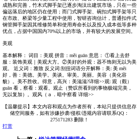
成熟和完善，竹木式脚手架已逐步淘汰出建筑市场，只在一些
偏远落后的地区仍在使用；而门式脚手架、碗扣式脚手架等只
在市政、桥梁等少量工程中使用，智研咨询估计，普通扣件式
钢管脚手架因其维修简单和使用寿命长以及投入成本低等多种
优点，占据中国国内70%以上的市场，并有较大的发展空间。
美观
基本解释： 词目：美观 拼音：měi guān 意思： ①看上去舒
服：装饰美观｜美观大方。②美好的外观：器不饰则无以为美
观。 近义词：雅致 反义词:别扭词语分开解释：美: 美 měi
好，善：美德。美学。美谈。审美。美丽。美容（美化容
貌）。美不胜收。得意，高兴：美滋滋?详细>>观: 观（觀）
guān 看，察看：观看。观止（赞叹所看到的事物极端完美，
无以复加）。观风（ａ．暗中察看 详细>>
【温馨提示】本文内容和观点为作者所有，本站只提供信息存
储空间服务，如有涉嫌抄袭/侵权/违规内容请联系QQ：
275171283 删除！
打赏