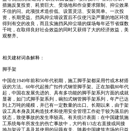
措施反复投资、耗资巨大、受场地和作业要求限制、抑尘效果
不佳的问。此项技术造价低、设置灵活、安装简单。一次投
资，长期受益。挡风抑尘墙设置后不仅使污染严重的地区环境
得到有交的改良，而且实施挡风抑尘墙的煤场每年还节省煤数
千吨，在取得良好社会效益的同时又获得了大的经济效益，美
观整齐。
相关建材词条解释：
脚手架
中国在1949年前和50年代初期，施工脚手架都采用竹或木材搭
设的方法。60年代起推广扣件式钢管脚手架。正在加载80年代
起，中国在发展先进的、具有多功能的脚手架系列方面的成就
显著，如门式脚手架系列，碗扣式钢管脚手架系列，年产已达
到上万吨的规模，并已有一定数量的出口。长期以来，由于架
设工具本身及其构造技术和使用安全管理工作处于较为落后的
状态，致使事故的发生率较高。有关统计表面：在中国建筑施
工系统每年所发生的伤亡事故中，大约有1/3左右直接或间接
地与架设工具及其使用的问题有关。随着中国建筑市场的日益