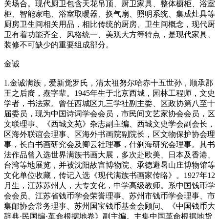
关场合。现代厨卫包含天花吊顶、厨卫家具、整体橱柜、浴室
柜、智能家电、浴室取暖器、换气扇、照明系统、集成灶具等
厨房卫生间相关用品，相比传统的厨房、卫生间概念，现代厨
卫有着功能齐全、风格统一、美观大方等特点，是现代家具、
装修不可缺少的重要组成部分。
金诚
1.金诚满族，爱新觉罗氏，清太祖努尔哈赤十五世孙，顺承郡
王之后裔，焘字辈。1945年生于北京西城，园林工程师，文史
学者，书法家。曾任西城区九三学社副主委、区政协第八至十
届委员，现为中国诗词学会会员，市民间文艺家协会会员，区
文联理事、《西城文苑》杂志副主编、西城文史学会副会长，
区海外联谊会理事、区海外书画院副院长，区文物保护协会理
事，长白书画研究会及卿云社理事，什刹海研究会理事。其书
法作品曾入选世界满族书画大展，多次赴欧美、日本及香港、
台湾等地展览，并被沈阳故宫博物院、承德避暑山庄博物馆等
文化单位收藏，传记入选《现代满族书画家传略》。1927年12
月生，江苏苏州人，大专文化，中学高级教师。系中国钱币学
会会员、江苏省钱币学会荣誉理事、苏州市钱币学会理事、市
集邮协会常务理事、苏州国宝钱币基金会顾问、《中国钱币大
辞典·民国编·革命根据地卷》副主编。主集中国革命根据地货