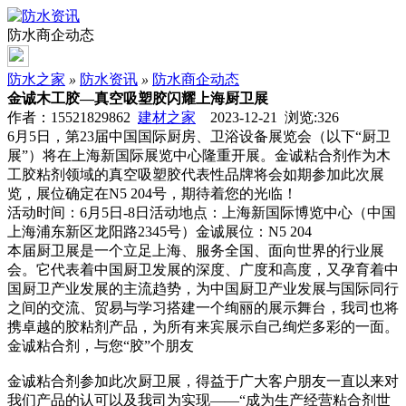
防水商企动态
防水之家
»
防水资讯
»
防水商企动态
金诚木工胶—真空吸塑胶闪耀上海厨卫展
作者：15521829862
建材之家
2023-12-21 浏览:
326
6月5日，第23届中国国际厨房、卫浴设备展览会（以下“厨卫
展”）将在上海新国际展览中心隆重开展。金诚粘合剂作为木
工胶粘剂领域的真空吸塑胶代表性品牌将会如期参加此次展
览，展位确定在N5 204号，期待着您的光临！
活动时间：6月5日-8日活动地点：上海新国际博览中心（中国
上海浦东新区龙阳路2345号）金诚展位：N5 204
本届厨卫展是一个立足上海、服务全国、面向世界的行业展
会。它代表着中国厨卫发展的深度、广度和高度，又孕育着中
国厨卫产业发展的主流趋势，为中国厨卫产业发展与国际同行
之间的交流、贸易与学习搭建一个绚丽的展示舞台，我司也将
携卓越的胶粘剂产品，为所有来宾展示自己绚烂多彩的一面。
金诚粘合剂，与您“胶”个朋友
金诚粘合剂参加此次厨卫展，得益于广大客户朋友一直以来对
我们产品的认可以及我司为实现——“成为生产经营粘合剂世