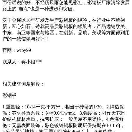
而俗话说的好，不经历风雨怎能见彩虹，彩钢板厂家清除发展
路上的“痛点”也是一种进步和突破。
沃丰金属以10年研发及生产彩钢板的经验，在行业中不断创
新，匠心如石，铸就高品质彩钢板的领航者，产品远销欧美、
中东、南亚等国家与地区，在创新、品质、美观等方面得到用
户的一致信赖与好评！
官网：wfby99
联系人：蒋小姐***
相关建材词条解释：
彩钢板
1.重量轻：10-14千克/平方米，相当于砖墙的1/30。2.隔热保
温：芯材导热系数： λ<=0.041w/mk。3.强度高：可作天花围
护结构板材承重，抗弯抗压；一般房屋不用梁柱。4.色泽鲜
艳：无需表面装饰，彩色镀锌钢板防腐层保持期在10-15年。
5.安装灵活快捷：施工周期可缩短40%以上。6.氧指数：