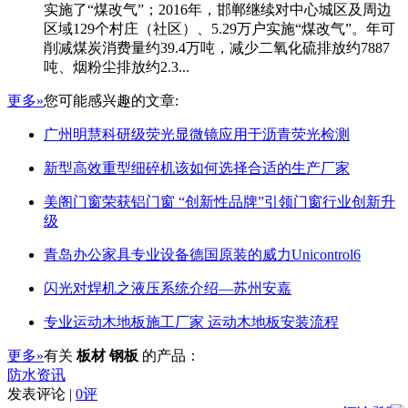
实施了“煤改气”；2016年，邯郸继续对中心城区及周边
区域129个村庄（社区）、5.29万户实施“煤改气”。年可
削减煤炭消费量约39.4万吨，减少二氧化硫排放约7887
吨、烟粉尘排放约2.3...
更多»
您可能感兴趣的文章:
广州明慧科研级荧光显微镜应用于沥青荧光检测
新型高效重型细碎机该如何选择合适的生产厂家
美阁门窗荣获铝门窗 “创新性品牌”引领门窗行业创新升
级
青岛办公家具专业设备德国原装的威力Unicontrol6
闪光对焊机之液压系统介绍—苏州安嘉
专业运动木地板施工厂家 运动木地板安装流程
更多»
有关
板材 钢板
的产品：
防水资讯
发表评论 |
0评