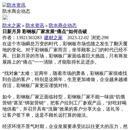
防水商企动态
防水之家
»
防水资讯
»
防水商企动态
日新月异 彩钢板厂家发展“痛点”如何击破
作者：13921363283
建材之家
2023-12-02 浏览:
298
在这个市场瞬息万变的时代，彩钢板市场也随之发生了翻天覆
地的变化。对于彩钢板厂家而言，坐等顾客上门的时代已经不
再。日新月异的市场，彩钢板厂家面临着巨大挑战，只有将发
展路上的“痛点”一一清除，才能取得长足进步。
“找对象”太难：近两年，随着市场的萧条，彩钢板厂家很难找
到合适的客户，特别是这两年，生意更加难做，企业越来越难
存活，彩钢板厂家更应谨慎对待。
如今，彩钢板厂家正面临转型，彩钢板厂家不能一味搞“饥饿
营销”甚至“绑架营销”，把客户拉到工厂参观产品，“好吃好喝
地供着”，并召开具有“洗脑”效果的客户分享大会，送礼等，
让客户签下单，这是不顾长远打算的做法。
经济环境不景气时期，企业发展要承受比以往更大的压力，然