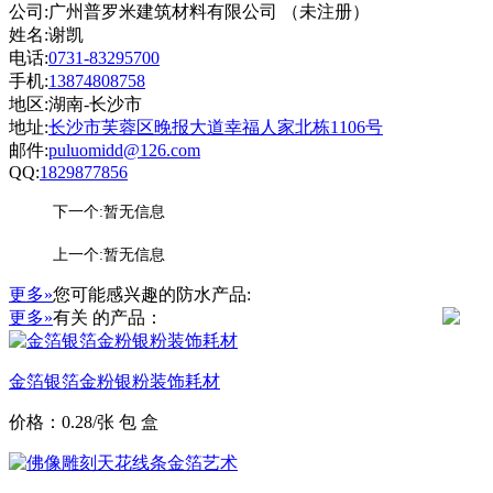
公司:广州普罗米建筑材料有限公司 （未注册）
姓名:谢凯
电话:
0731-83295700
手机:
13874808758
地区:湖南-长沙市
地址:
长沙市芙蓉区晚报大道幸福人家北栋1106号
邮件:
puluomidd@126.com
QQ:
1829877856
下一个:暂无信息
上一个:暂无信息
更多»
您可能感兴趣的防水产品:
更多»
有关
的产品：
金箔银箔金粉银粉装饰耗材
价格：0.28/张 包 盒